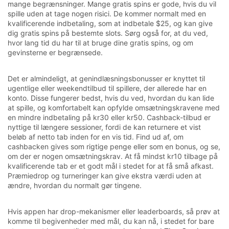
mange begrænsninger. Mange gratis spins er gode, hvis du vil
spille uden at tage nogen risici. De kommer normalt med en
kvalificerende indbetaling, som at indbetale $25, og kan give
dig gratis spins på bestemte slots. Sørg også for, at du ved,
hvor lang tid du har til at bruge dine gratis spins, og om
gevinsterne er begrænsede.
Det er almindeligt, at genindlæsningsbonusser er knyttet til
ugentlige eller weekendtilbud til spillere, der allerede har en
konto. Disse fungerer bedst, hvis du ved, hvordan du kan lide
at spille, og komfortabelt kan opfylde omsætningskravene med
en mindre indbetaling på kr30 eller kr50. Cashback-tilbud er
nyttige til længere sessioner, fordi de kan returnere et vist
beløb af netto tab inden for en vis tid. Find ud af, om
cashbacken gives som rigtige penge eller som en bonus, og se,
om der er nogen omsætningskrav. At få mindst kr10 tilbage på
kvalificerende tab er et godt mål i stedet for at få små afkast.
Præmiedrop og turneringer kan give ekstra værdi uden at
ændre, hvordan du normalt gør tingene.
Hvis appen har drop-mekanismer eller leaderboards, så prøv at
komme til begivenheder med mål, du kan nå, i stedet for bare