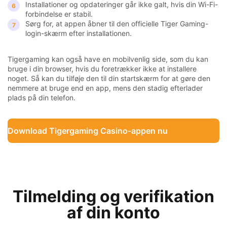
Installationer og opdateringer går ikke galt, hvis din Wi-Fi-
forbindelse er stabil.
Sørg for, at appen åbner til den officielle Tiger Gaming-
login-skærm efter installationen.
Tigergaming kan også have en mobilvenlig side, som du kan
bruge i din browser, hvis du foretrækker ikke at installere
noget. Så kan du tilføje den til din startskærm for at gøre den
nemmere at bruge end en app, mens den stadig efterlader
plads på din telefon.
Download Tigergaming Casino-appen nu
Tilmelding og verifikation
af din konto