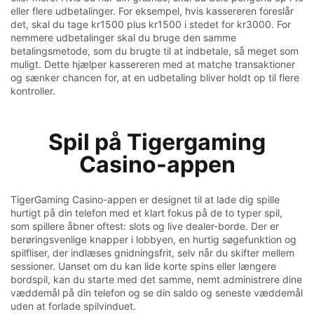
eller flere udbetalinger. For eksempel, hvis kassereren foreslår
det, skal du tage kr1500 plus kr1500 i stedet for kr3000. For
nemmere udbetalinger skal du bruge den samme
betalingsmetode, som du brugte til at indbetale, så meget som
muligt. Dette hjælper kassereren med at matche transaktioner
og sænker chancen for, at en udbetaling bliver holdt op til flere
kontroller.
Spil på Tigergaming
Casino-appen
TigerGaming Casino-appen er designet til at lade dig spille
hurtigt på din telefon med et klart fokus på de to typer spil,
som spillere åbner oftest: slots og live dealer-borde. Der er
berøringsvenlige knapper i lobbyen, en hurtig søgefunktion og
spilfliser, der indlæses gnidningsfrit, selv når du skifter mellem
sessioner. Uanset om du kan lide korte spins eller længere
bordspil, kan du starte med det samme, nemt administrere dine
væddemål på din telefon og se din saldo og seneste væddemål
uden at forlade spilvinduet.