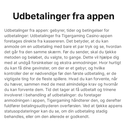
Udbetalinger fra appen
Udbetalinger fra appen: gebyrer, tider og betingelser for
udbetalinger: Udbetalinger fra Tigergaming Casino-appen
foretages direkte fra kassereren. Det betyder, at du kan
anmode om en udbetaling med bare et par tryk og se, hvordan
det går fra den samme skærm. Før du sender, skal du tjekke
metoden og beløbet, du valgte, to gange. Dette vil hjælpe dig
med at undgå forsinkelser og ekstra anmodninger. Hvor hurtigt
du kan få dine gevinster, om der er et gebyr, og hvilke
kontroller der er nødvendige før den første udbetaling, er de
vigtigste ting for de fleste spillere. Hvad du kan forvente, når
du hæver, sammen med de mest almindelige krav og hvornår
du kan forvente dem. Tid det tager at få udbetalt og trinene
involveret i behandling af udbetalinger: du foretager
anmodningen i appen, Tigergaming håndterer den, og derefter
fuldfører betalingsudbyderen overførslen. Ved at tjekke appens
statusopdateringer kan du se, om din udbetaling stadig
behandles, eller om den allerede er godkendt.