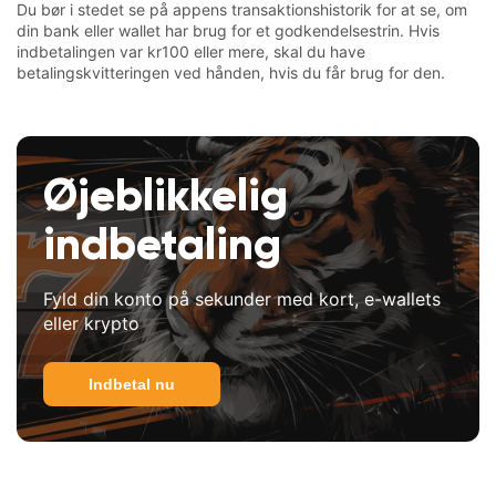
Du bør i stedet se på appens transaktionshistorik for at se, om
din bank eller wallet har brug for et godkendelsestrin. Hvis
indbetalingen var kr100 eller mere, skal du have
betalingskvitteringen ved hånden, hvis du får brug for den.
Øjeblikkelig
indbetaling
Fyld din konto på sekunder med kort, e-wallets
eller krypto
Indbetal nu