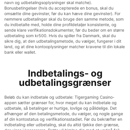
navn og udbetalingsoplysninger skal matche).
Bonusbetingelser (hvis du accepterede en bonus, skal du
omsætte dine gevinster, før du kan hæve dine gevinster). For
nemmere udbetalinger skal du bruge den samme metode, som
du indbetalte med, holde dine profildetaljer konsistente, og
sende klare verifikationsdokumenter, før du beder om en større
udbetaling som kr500. Hvis du spiller fra Danmark, skal du
sikre dig, at den udbetalingsmetode, du vælger, fungerer i dit
land, og at dine kontooplysninger matcher kravene til din lokale
bank eller wallet.
Indbetalings- og
udbetalingsgrænser
Beløb du kan indbetale og udbetale: Tigergaming Casino-
appen sætter grænser for, hvor meget du kan indbetale og
udbetale, så betalinger er hurtige, lovlige og pålidelige. Det
afhænger af den betalingsmetode, du vælger, og nogle gange
af din kontostatus og verifikationsstadiet. Før du bekræfter en
indbetaling eller udbetaling, skal du altid tjekke den grænse,