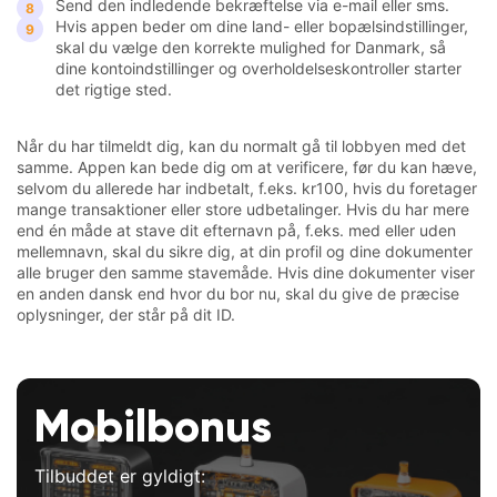
Send den indledende bekræftelse via e-mail eller sms.
Hvis appen beder om dine land- eller bopælsindstillinger,
skal du vælge den korrekte mulighed for Danmark, så
dine kontoindstillinger og overholdelseskontroller starter
det rigtige sted.
Når du har tilmeldt dig, kan du normalt gå til lobbyen med det
samme. Appen kan bede dig om at verificere, før du kan hæve,
selvom du allerede har indbetalt, f.eks. kr100, hvis du foretager
mange transaktioner eller store udbetalinger. Hvis du har mere
end én måde at stave dit efternavn på, f.eks. med eller uden
mellemnavn, skal du sikre dig, at din profil og dine dokumenter
alle bruger den samme stavemåde. Hvis dine dokumenter viser
en anden dansk end hvor du bor nu, skal du give de præcise
oplysninger, der står på dit ID.
Mobilbonus
Tilbuddet er gyldigt: