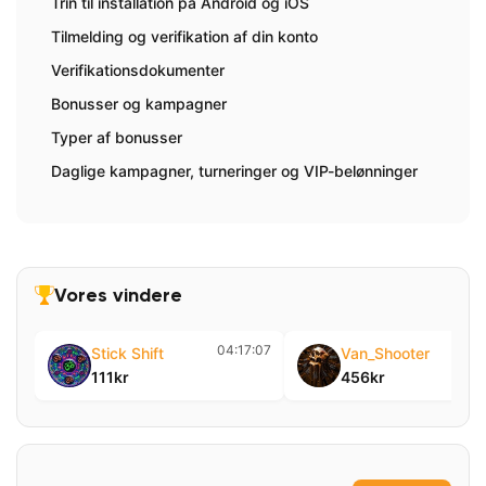
Trin til installation på Android og iOS
Tilmelding og verifikation af din konto
Verifikationsdokumenter
Bonusser og kampagner
Typer af bonusser
Daglige kampagner, turneringer og VIP-belønninger
Hurtige indbetalinger: kort, e-wallets og
kryptovalutaer
Udbetalinger fra appen
Indbetalings- og udbetalingsgrænser
Vores vindere
Spil på Tigergaming Casino-appen
04:17:07
04
Stick Shift
Van_Shooter
Slots på mobil
111kr
456kr
Live dealer-spil
Fair play, sikkerhed og ansvarligt spil