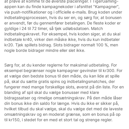
at prøve at komme til de øverste placeringer. I TigerGaming-
appen kan du finde kampagnekoder i afsnittet "Kampagner",
via push-notifikationer og i officielle e-mails. Brug koden under
indbetalingsprocessen, hvis du ser en, og sørg for, at bonusen
er anvendt, før du gennemfører betalingen. De fleste koder er
gyldige i 24 til 72 timer, så tjek udløbsdatoen. Match
indbetalingskravet. For eksempel, hvis koden siger, at du skal
indbetale kr40, virker den måske ikke, hvis du kun indbetaler
kr20. Tjek spillets bidrag. Slots bidrager normalt 100 %, men
nogle borde bidrager mindre eller slet ikke.
Sørg for, at du kender reglerne for maksimal udbetaling. For
eksempel begrænser nogle kampagner gevinster til kr300. For
at vælge den bedste bonus til den måde, du kan lide at spille
på, skal du sætte gratis spins og indbetalingsmatches, der
fungerer med mange forskellige slots, øverst på din liste. For en
blanding af spil skal du vælge bonusser med klare
bidragssatser og rimelige omsætningskrav. På den måde låser
din bonus ikke din saldo for længe. Hvis du ikke er sikker på,
hvilket tilbud du skal vælge, skal du vælge det med de laveste
omsætningskrav og en moderat grænse, som en bonus på op
til kr150, i stedet for en med et stort tal og strenge regler.