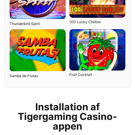
100 Lucky Chillies
Thunderbird Spirit
Fruit Cocktail
Samba de Frutas
Installation af
Tigergaming Casino-
appen