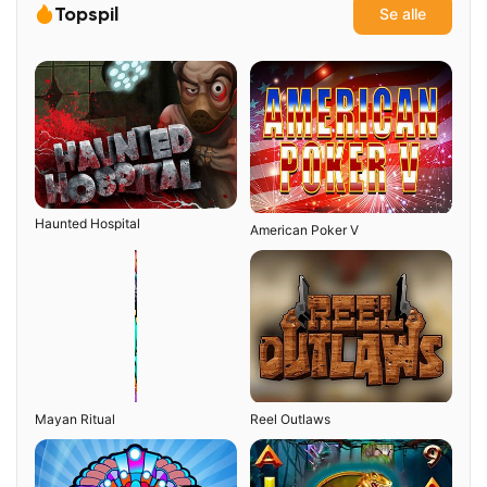
Topspil
Se alle
Haunted Hospital
American Poker V
Xmas Kenocat
Reel Outlaws