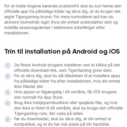
For at holde tingene kørende problemfrit skal du kun hente den
officielle app fra pålidelige kilder og sikre dig, at du bruger det
ægte Tigergaming-brand. For mere kontrolleret spil kan du
aktivere biometrisk login (hvis din enhed understøtter det) og
indstille sessionsgrænser i telefonens indstillinger efter
installationen.
Trin til installation på Android og iOS
De fleste Android-brugere installerer ved at klikke på det
officielle download-link, som TigerGaming giver dem.
For at sikre dig, skal du slå tilladelsen til at installere apps
fra pålidelige kilder fra efter installationen, hvis din enhed
ikke tillader det.
Hvis appen er tilgængelig i dit område, får iOS-brugere
den normalt fra App Store.
Brug ikke tredjepartsbutikker eller spejlede filer, og hvis
den ikke er listet til dit område, skal du bruge den officielle
Tigergaming-rute, der vises på siden.
Før du downloader, skal du sikre dig, at din enhed er
kompatibel, og at du har nok plads på din harddisk.