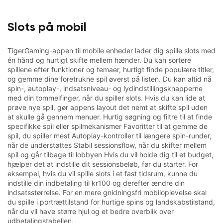
Slots på mobil
TigerGaming-appen til mobile enheder lader dig spille slots med
én hånd og hurtigt skifte mellem hænder. Du kan sortere
spillene efter funktioner og temaer, hurtigt finde populære titler,
og gemme dine foretrukne spil øverst på listen. Du kan altid nå
spin-, autoplay-, indsatsniveau- og lydindstillingsknapperne
med din tommelfinger, når du spiller slots. Hvis du kan lide at
prøve nye spil, gør appens layout det nemt at skifte spil uden
at skulle gå gennem menuer. Hurtig søgning og filtre til at finde
specifikke spil eller spilmekanismer Favoritter til at gemme de
spil, du spiller mest Autoplay-kontroller til længere spin-runder,
når de understøttes Stabil sessionsflow, når du skifter mellem
spil og går tilbage til lobbyen Hvis du vil holde dig til et budget,
hjælper det at indstille dit sessionsbeløb, før du starter. For
eksempel, hvis du vil spille slots i et fast tidsrum, kunne du
indstille din indbetaling til kr100 og derefter ændre din
indsatsstørrelse. For en mere gnidningsfri mobiloplevelse skal
du spille i portrættilstand for hurtige spins og landskabstilstand,
når du vil have større hjul og et bedre overblik over
udbetalingstabellen.