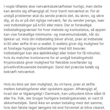
I nogle tilfælde sker netværksbekræftelser hurtigt, men dette
kan ændre sig afhængigt af, hvor travlt netværket er. For at
undgå problemer skal du sende præcis det, du skrev, og sikre
dig, at du er på det rigtige netværk, før du sender penge, især
ved indbetalinger på kr50 eller mere. Der er forskellige
indbetalingsgrænser for hver metode og kontostatus, så appen
kan vise forskellige minimums- og maksimumsbeløb, når du
tjekker ud. Hvis din indbetaling bliver afvist, prøv at indbetale
kr30 eller skifte til en e-wallet. E-wallets giver dig mulighed for
at foretage hyppige indbetalinger med lidt besvær.
Indbetalinger kan ske øjeblikkeligt eller inden for få minutter,
hvis du matcher kontonavne for at undgå betalingshold.
Kryptovaluta giver mulighed for fleksible overførsler og
privatlivsfokuserede betalinger. Send det præcise beløb og
bekræft netværket.
Hvis du ikke ser den mulighed, du vil have, prøv at skifte
mellem betalingsfaner eller opdatere appen. Afhængigt af,
hvad der er tilgængeligt i Danmark, kan udbydere blive slået til
eller fra. Folk, der bruger hurtigere betalingskanaler, er vant til
sikkerhedstjek. Send ikke en anden betaling med det samme,
hvis den første tager længere tid end forventet at blive clearet.