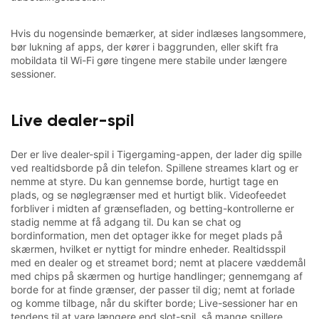
Hvis du nogensinde bemærker, at sider indlæses langsommere,
bør lukning af apps, der kører i baggrunden, eller skift fra
mobildata til Wi-Fi gøre tingene mere stabile under længere
sessioner.
Live dealer-spil
Der er live dealer-spil i Tigergaming-appen, der lader dig spille
ved realtidsborde på din telefon. Spillene streames klart og er
nemme at styre. Du kan gennemse borde, hurtigt tage en
plads, og se nøglegrænser med et hurtigt blik. Videofeedet
forbliver i midten af grænsefladen, og betting-kontrollerne er
stadig nemme at få adgang til. Du kan se chat og
bordinformation, men det optager ikke for meget plads på
skærmen, hvilket er nyttigt for mindre enheder. Realtidsspil
med en dealer og et streamet bord; nemt at placere væddemål
med chips på skærmen og hurtige handlinger; gennemgang af
borde for at finde grænser, der passer til dig; nemt at forlade
og komme tilbage, når du skifter borde; Live-sessioner har en
tendens til at vare længere end slot-spil, så mange spillere