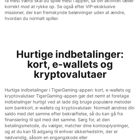
få mest værdi skal du spille mest i appen, så din aktivitet tæller
korrekt mod at rykke op. Se også efter VIP-eksklusive
missioner, der kan fremskynde belønninger uden at ændre,
hvordan du normalt spiller.
Hurtige indbetalinger:
kort, e-wallets og
kryptovalutaer
Hurtige indbetalinger i TigerGaming-appen: kort, e-wallets og
kryptovalutaer TigerGaming-appen gør det nemt at foretage
indbetalinger hurtigt ved at lade dig bruge populære metoder
som bankkort, e-wallets og kryptovalutaer. Normalt ændres din
saldo med det samme efter bekræftelse, så du kan gå fra
finansiering til spil med det samme. Sørg for, at den
betalingsmetode, du vælger, matcher dine kontooplysninger,
og at du kan få adgang til enhver sikkerhedstrin, der er
nødvendig, såsom en engangskode eller