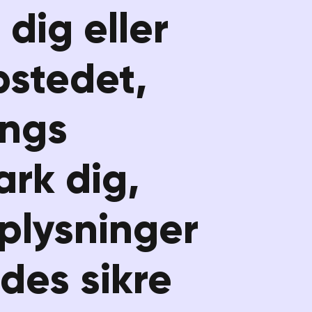
 dig eller
bstedet,
ings
ark dig,
plysninger
des sikre