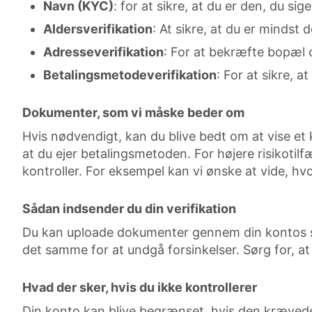
Navn (KYC)
: for at sikre, at du er den, du sig
Aldersverifikation
: At sikre, at du er mindst d
Adresseverifikation
: For at bekræfte bopæl o
Betalingsmetodeverifikation
: For at sikre, 
Dokumenter, som vi måske beder om
Hvis nødvendigt, kan du blive bedt om at vise et k
at du ejer betalingsmetoden. For højere risikotil
kontroller. For eksempel kan vi ønske at vide, 
Sådan indsender du din verifikation
Du kan uploade dokumenter gennem din kontos sikr
det samme for at undgå forsinkelser. Sørg for, at 
Hvad der sker, hvis du ikke kontrollerer
Din konto kan blive begrænset, hvis den krævede 