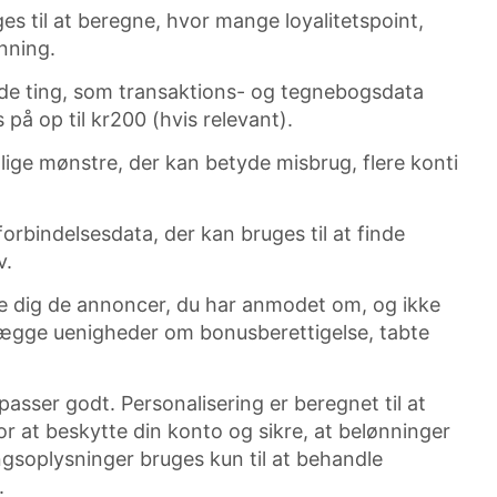
es til at beregne, hvor mange loyalitetspoint,
ønning.
f de ting, som transaktions- og tegnebogsdata
på op til kr200 (hvis relevant).
ige mønstre, der kan betyde misbrug, flere konti
rbindelsesdata, der kan bruges til at finde
v.
e dig de annoncer, du har anmodet om, og ikke
lægge uenigheder om bonusberettigelse, tabte
passer godt. Personalisering er beregnet til at
 at beskytte din konto og sikre, at belønninger
ingsoplysninger bruges kun til at behandle
.