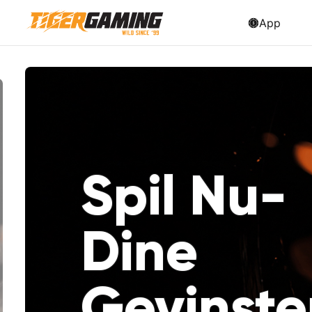
App
Spil Nu-
Dine
Gevinste