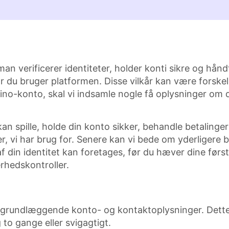
n verificerer identiteter, holder konti sikre og hånd
år du bruger platformen. Disse vilkår kan være forskel
o-konto, skal vi indsamle nogle få oplysninger om dig
kan spille, holde din konto sikker, behandle betalinge
r, vi har brug for. Senere kan vi bede om yderligere be
din identitet kan foretages, før du hæver dine første 
rhedskontroller.
om grundlæggende konto- og kontaktoplysninger. Dette
 to gange eller svigagtigt.