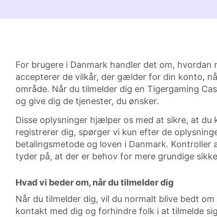
For brugere i Danmark handler det om, hvordan ma
accepterer de vilkår, der gælder for din konto, n
område. Når du tilmelder dig en Tigergaming Casin
og give dig de tjenester, du ønsker.
Disse oplysninger hjælper os med at sikre, at du 
registrerer dig, spørger vi kun efter de oplysninge
betalingsmetode og loven i Danmark. Kontroller af 
tyder på, at der er behov for mere grundige sikke
Hvad vi beder om, når du tilmelder dig
Når du tilmelder dig, vil du normalt blive bedt 
kontakt med dig og forhindre folk i at tilmelde sig