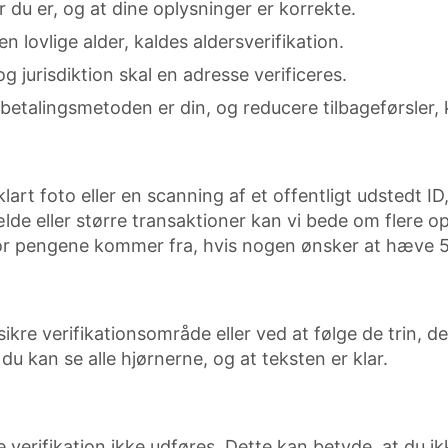
er du er, og at dine oplysninger er korrekte.
en lovlige alder, kaldes aldersverifikation.
g jurisdiktion skal en adresse verificeres.
at betalingsmetoden er din, og reducere tilbageførsler
lart foto eller en scanning af et offentligt udstedt ID
fælde eller større transaktioner kan vi bede om flere 
hvor pengene kommer fra, hvis nogen ønsker at hæve 5
e verifikationsområde eller ved at følge de trin, de
du kan se alle hjørnerne, og at teksten er klar.
verifikation ikke udføres. Dette kan betyde, at du ik