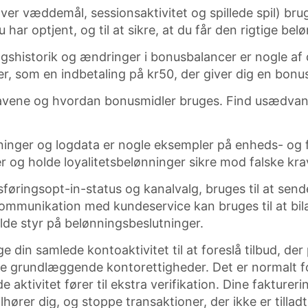
ver væddemål, sessionsaktivitet og spillede spil) brug
har optjent, og til at sikre, at du får den rigtige bel
ngshistorik og ændringer i bonusbalancer er nogle a
r, som en indbetaling på kr50, der giver dig en bonus 
ravene og hvordan bonusmidler bruges. Find usædvanl
ninger og logdata er nogle eksempler på enheds- og fo
r og holde loyalitetsbelønninger sikre mod falske kra
ringsopt-in-status og kanalvalg, bruges til at send
Kommunikation med kundeservice kan bruges til at bi
holde styr på belønningsbeslutninger.
din samlede kontoaktivitet til at foreslå tilbud, der 
e grundlæggende kontorettigheder. Det er normalt for
 aktivitet fører til ekstra verifikation. Dine fakturer
lhører dig, og stoppe transaktioner, der ikke er tilladt