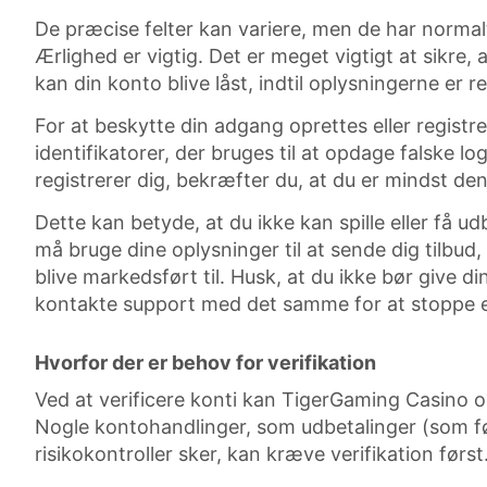
De præcise felter kan variere, men de har normal
Ærlighed er vigtig. Det er meget vigtigt at sikre
kan din konto blive låst, indtil oplysningerne er re
For at beskytte din adgang oprettes eller registr
identifikatorer, der bruges til at opdage falske lo
registrerer dig, bekræfter du, at du er mindst de
Dette kan betyde, at du ikke kan spille eller få ud
må bruge dine oplysninger til at sende dig tilbud
blive markedsført til. Husk, at du ikke bør give d
kontakte support med det samme for at stoppe en
Hvorfor der er behov for verifikation
Ved at verificere konti kan TigerGaming Casino op
Nogle kontohandlinger, som udbetalinger (som før
risikokontroller sker, kan kræve verifikation først